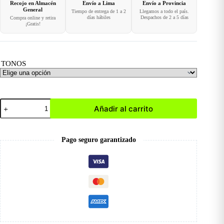
Recojo en Almacén
Envío a Lima
Envío a Provincia
General
Tiempo de entrega de 1 a 2
Llegamos a todo el país.
días hábiles
Despachos de 2 a 5 días
Compra online y retira
¡Gratis!
TONOS
Polvos
Añadir al carrito
Sueltos
cantidad
Pago seguro garantizado