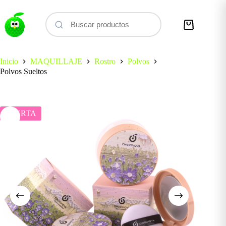
Saltar
al
contenido
Carro
de
compra
Inicio
MAQUILLAJE
Rostro
Polvos
Polvos Sueltos
OFERTA