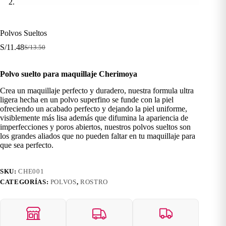
Polvos Sueltos
S/
11.48
S/
13.50
El
El
precio
precio
original
actual
Polvo suelto para maquillaje Cherimoya
era:
es:
S/13.50.
S/11.48.
Crea un maquillaje perfecto y duradero, nuestra formula ultra
ligera hecha en un polvo superfino se funde con la piel
ofreciendo un acabado perfecto y dejando la piel uniforme,
visiblemente más lisa además que difumina la apariencia de
imperfecciones y poros abiertos, nuestros polvos sueltos son
los grandes aliados que no pueden faltar en tu maquillaje para
que sea perfecto.
SKU:
CHE001
CATEGORÍAS:
POLVOS
,
ROSTRO