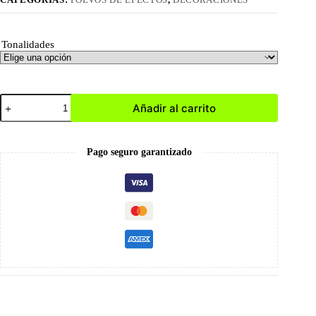
Tonalidades
Polvo
Añadir al carrito
Efecto
Camaleón
cantidad
Pago seguro garantizado