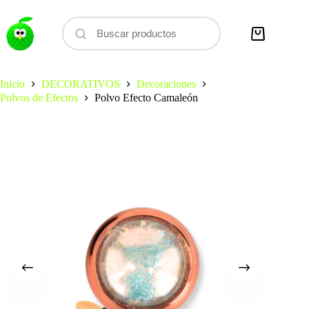
Saltar
al
contenido
Carro
de
compra
Inicio
DECORATIVOS
Decoraciones
Polvos de Efectos
Polvo Efecto Camaleón