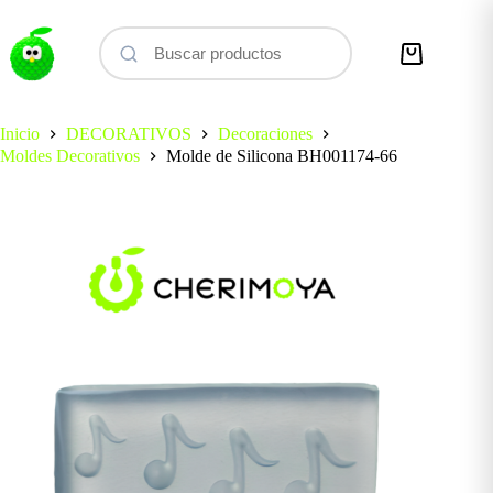
Saltar
al
contenido
Carro
de
compra
Inicio
DECORATIVOS
Decoraciones
Moldes Decorativos
Molde de Silicona BH001174-66