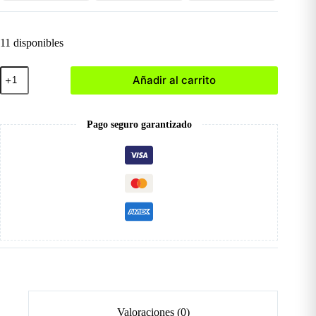
11 disponibles
Molde
Añadir al carrito
de
Silicona
BH001174-
66
Pago seguro garantizado
cantidad
Valoraciones (0)