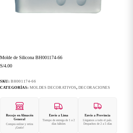
Molde de Silicona BH001174-66
S/
4.00
SKU:
BH001174-66
CATEGORÍAS:
MOLDES DECORATIVOS
,
DECORACIONES
Recojo en Almacén
Envío a Lima
Envío a Provincia
General
Tiempo de entrega de 1 a 2
Llegamos a todo el país.
días hábiles
Despachos de 2 a 5 días
Compra online y retira
¡Gratis!