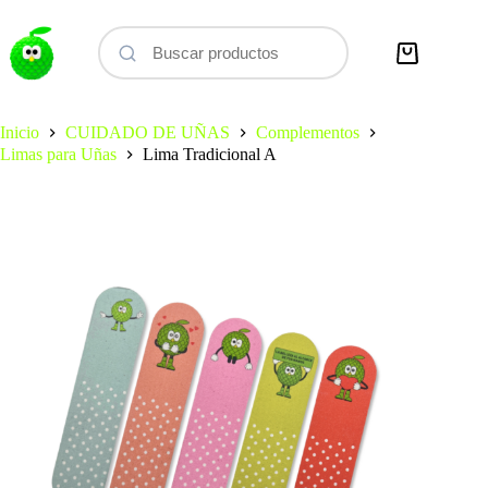
Saltar
al
contenido
Carro
de
compra
Inicio
CUIDADO DE UÑAS
Complementos
Limas para Uñas
Lima Tradicional A