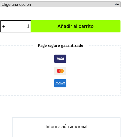
Lima
Añadir al carrito
Tradicional
A
cantidad
Pago seguro garantizado
Información adicional