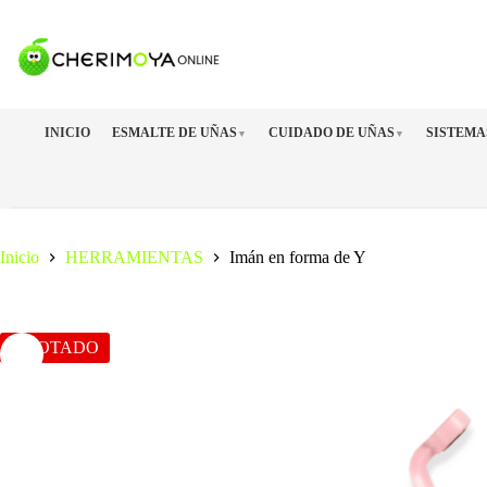
Saltar
al
contenido
INICIO
ESMALTE DE UÑAS
CUIDADO DE UÑAS
SISTEMA
▼
▼
Inicio
HERRAMIENTAS
Imán en forma de Y
AGOTADO