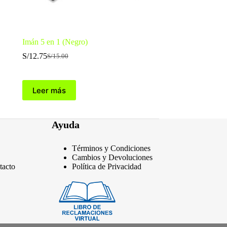
Imán 5 en 1 (Negro)
S/
12.75
S/
15.00
El
El
precio
precio
original
actual
era:
es:
Leer más
S/15.00.
S/12.75.
Ayuda
Términos y Condiciones
Cambios y Devoluciones
tacto
Política de Privacidad