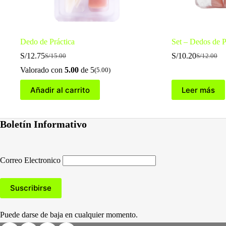
Dedo de Práctica
Set – Dedos de P
S/
12.75
S/
10.20
S/
15.00
S/
12.00
El
El
El
El
precio
precio
precio
precio
Valorado con
5.00
de 5
(5.00)
original
actual
original
actual
era:
es:
era:
es:
Añadir al carrito
Leer más
S/15.00.
S/12.75.
S/12.00.
S/10.20.
Boletín Informativo
Correo Electronico
Puede darse de baja en cualquier momento.