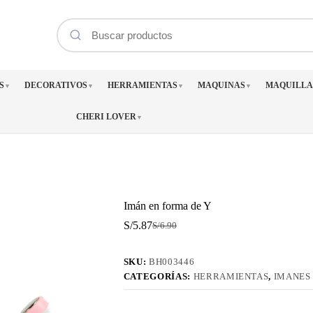
S
DECORATIVOS
HERRAMIENTAS
MAQUINAS
MAQUILLA
▼
▼
▼
▼
CHERI LOVER
▼
Imán en forma de Y
S/
5.87
S/
6.90
El
El
precio
precio
original
actual
SKU:
BH003446
era:
es:
CATEGORÍAS:
HERRAMIENTAS
,
IMANES
S/6.90.
S/5.87.