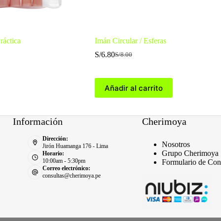
ráctica
Imán Circular / Esferas
S/
6.80
S/
8.00
El
El
precio
precio
original
actual
era:
es:
Añadir al carrito
S/8.00.
S/6.80.
Información
Cherimoya
Dirección:
Nosotros
Jirón Huamanga 176 - Lima
Grupo Cherimoya
Horario:
10:00am - 5:30pm
Formulario de Con
Correo electrónico:
consultas@cherimoya.pe