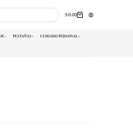
S/
0.00
Carro
de
compra
JE
PESTAÑAS
CUIDADO PERSONAL
▼
▼
▼