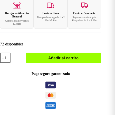
Recojo en Almacén
Envío a Lima
Envío a Provincia
General
Tiempo de entrega de 1 a 2
Llegamos a todo el país.
días hábiles
Despachos de 2 a 5 días
Compra online y retira
¡Gratis!
72 disponibles
Gel
Añadir al carrito
Strips
037
cantidad
Pago seguro garantizado