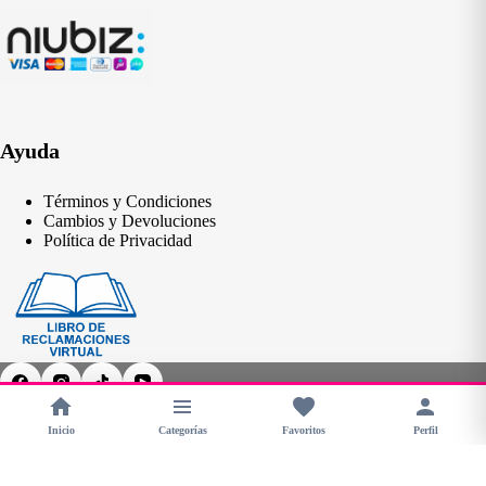
Ayuda
Términos y Condiciones
Cambios y Devoluciones
Política de Privacidad
Inicio
Categorías
Favoritos
Perfil
Copyright © 2026 - CHERIMOYA Perú