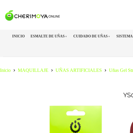
Saltar
al
contenido
INICIO
ESMALTE DE UÑAS
CUIDADO DE UÑAS
SISTEMA
▼
▼
Inicio
MAQUILLAJE
UÑAS ARTIFICIALES
Uñas Gel Str