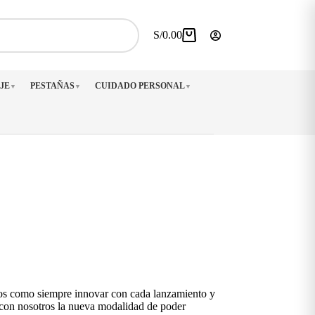
S/
0.00
Carro
de
compra
JE
PESTAÑAS
CUIDADO PERSONAL
▼
▼
▼
os como siempre innovar con cada lanzamiento y
 con nosotros la nueva modalidad de poder