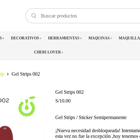
S
DECORATIVOS
HERRAMIENTAS
MAQUINAS
MAQUILLA
▼
▼
▼
▼
CHERI LOVER
▼
ip
Gel Strips 002
Gel Strips 002
S/
10.00
Gel Strips / Sticker Semipermanente
¡Nueva necesidad desbloqueada! Intentam
esta vez no fue la excepción ,hoy tenemos