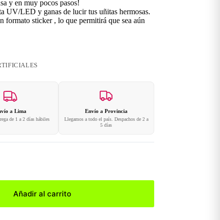
asa y en muy pocos pasos!
ita UV/LED y ganas de lucir tus uñitas hermosas.
 formato sticker , lo que permitirá que sea aún
TIFICIALES
vío a Lima
Envío a Provincia
ega de 1 a 2 días hábiles
Llegamos a todo el país. Despachos de 2 a
5 días
Añadir al carrito