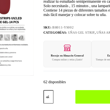
realizar tu esmaltado semipermanente en c
Solo necesitarás , 15 minutos , una lampar
Contiene 14 piezas de diferentes tamaños en
más fácil manejar y colocar sobre tu uña.
SKU:
BH011-YS002
CATEGORÍAS:
UÑAS GEL STRIP
,
UÑAS AR
Recojo en Almacén General
En
Compra online y retira ¡Gratis!
Tiempo de entr
62 disponibles
Gel
Strips
002
cantidad