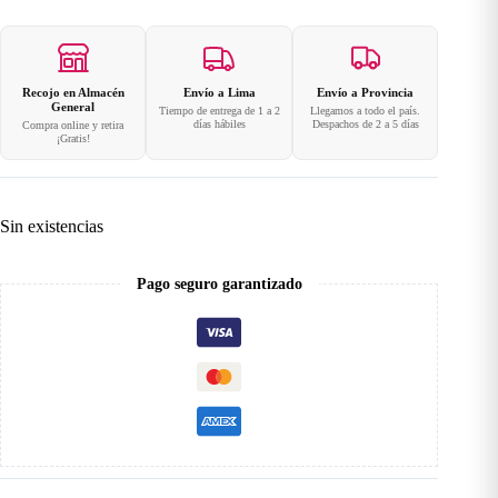
Recojo en Almacén
Envío a Lima
Envío a Provincia
General
Tiempo de entrega de 1 a 2
Llegamos a todo el país.
días hábiles
Despachos de 2 a 5 días
Compra online y retira
¡Gratis!
Sin existencias
Pago seguro garantizado