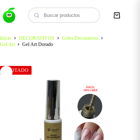
Saltar
al
contenido
Carro
de
compra
Inicio
DECORATIVOS
Geles Decorativos
Gel Art
Gel Art Dorado
AGOTADO