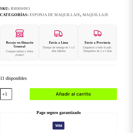
SKU:
BH006093
CATEGORÍAS:
ESPONJA DE MAQUILLAJE
,
MAQUILLAJE
Recojo en Almacén
Envío a Lima
Envío a Provincia
General
Tiempo de entrega de 1 a 2
Llegamos a todo el país.
días hábiles
Despachos de 2 a 5 días
Compra online y retira
¡Gratis!
11 disponibles
Esponja
Añadir al carrito
para
maquillaje-
24
cantidad
Pago seguro garantizado