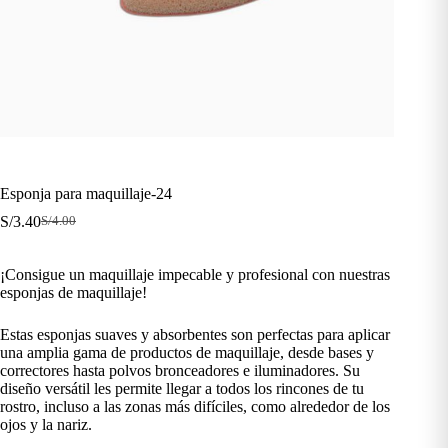
Esponja para maquillaje-24
S/
3.40
S/
4.00
El
El
precio
precio
original
actual
¡Consigue un maquillaje impecable y profesional con nuestras
era:
es:
esponjas de maquillaje!
S/4.00.
S/3.40.
Estas esponjas suaves y absorbentes son perfectas para aplicar
una amplia gama de productos de maquillaje, desde bases y
correctores hasta polvos bronceadores e iluminadores. Su
diseño versátil les permite llegar a todos los rincones de tu
rostro, incluso a las zonas más difíciles, como alrededor de los
ojos y la nariz.