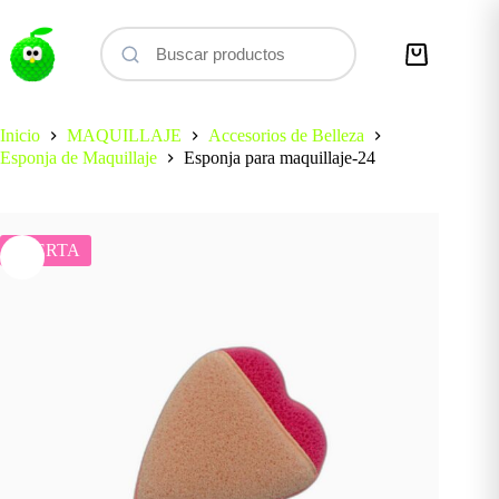
Saltar
al
contenido
Carro
de
compra
Inicio
MAQUILLAJE
Accesorios de Belleza
Esponja de Maquillaje
Esponja para maquillaje-24
OFERTA