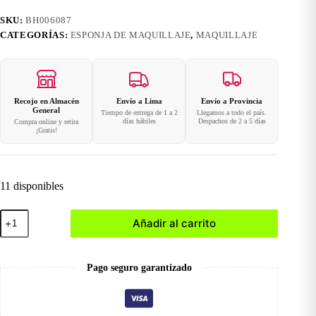
SKU:
BH006087
CATEGORÍAS:
ESPONJA DE MAQUILLAJE
,
MAQUILLAJE
Recojo en Almacén
Envío a Lima
Envío a Provincia
General
Tiempo de entrega de 1 a 2
Llegamos a todo el país.
días hábiles
Despachos de 2 a 5 días
Compra online y retira
¡Gratis!
11 disponibles
Esponja
Añadir al carrito
para
maquillaje-
19
cantidad
Pago seguro garantizado