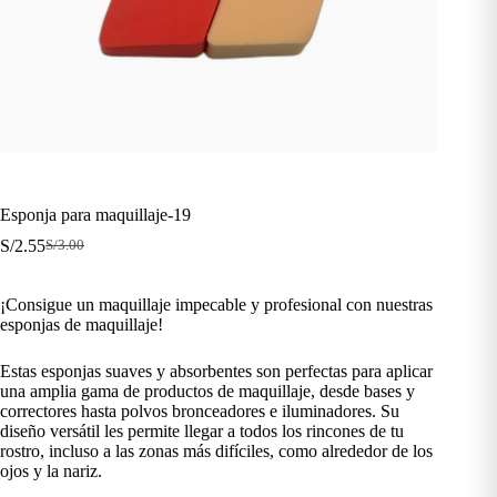
Esponja para maquillaje-19
S/
2.55
S/
3.00
El
El
precio
precio
original
actual
¡Consigue un maquillaje impecable y profesional con nuestras
era:
es:
esponjas de maquillaje!
S/3.00.
S/2.55.
Estas esponjas suaves y absorbentes son perfectas para aplicar
una amplia gama de productos de maquillaje, desde bases y
correctores hasta polvos bronceadores e iluminadores. Su
diseño versátil les permite llegar a todos los rincones de tu
rostro, incluso a las zonas más difíciles, como alrededor de los
ojos y la nariz.