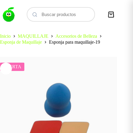
Saltar
al
contenido
Carro
de
compra
Inicio
MAQUILLAJE
Accesorios de Belleza
Esponja de Maquillaje
Esponja para maquillaje-19
OFERTA