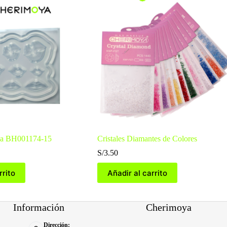
ona BH001174-15
Cristales Diamantes de Colores
S/
3.50
rrito
Añadir al carrito
Información
Cherimoya
Dirección: