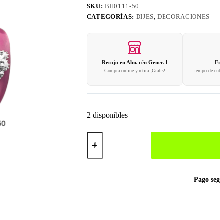
SKU:
BH0111-50
CATEGORÍAS:
DIJES
,
DECORACIONES
Recojo en Almacén General
En
Compra online y retira ¡Gratis!
Tiempo de entr
2 disponibles
Dijes
para
Uñas
#50
cantidad
Pago seg