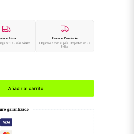
vío a Lima
Envío a Provincia
ega de 1 a 2 días hábiles
Llegamos a todo el país. Despachos de 2 a
5 días
Añadir al carrito
uro garantizado