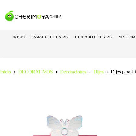
Saltar
al
contenido
INICIO
ESMALTE DE UÑAS
CUIDADO DE UÑAS
SISTEMA
▼
▼
Inicio
DECORATIVOS
Decoraciones
Dijes
Dijes para U