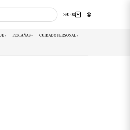
S/
0.00
Carro
de
compra
JE
PESTAÑAS
CUIDADO PERSONAL
▼
▼
▼