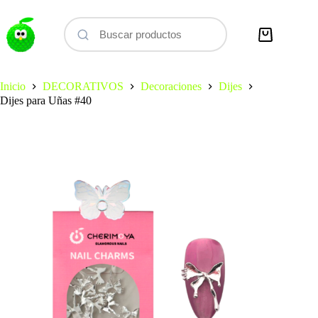
Saltar
al
contenido
Carro
de
compra
Inicio
DECORATIVOS
Decoraciones
Dijes
Dijes para Uñas #40