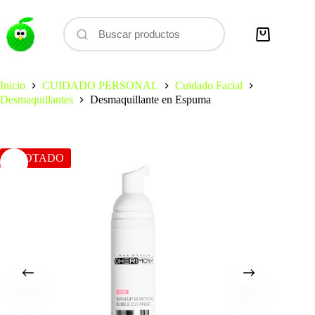
Saltar
al
contenido
Carro
de
compra
Inicio
CUIDADO PERSONAL
Cuidado Facial
Desmaquillantes
Desmaquillante en Espuma
AGOTADO