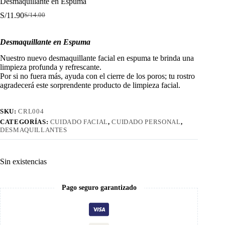
Desmaquillante en Espuma
S/
11.90
S/
14.00
El
El
precio
precio
original
actual
Desmaquillante en Espuma
era:
es:
S/14.00.
S/11.90.
Nuestro nuevo desmaquillante facial en espuma te brinda una
limpieza profunda y refrescante.
Por si no fuera más, ayuda con el cierre de los poros; tu rostro
agradecerá este sorprendente producto de limpieza facial.
SKU:
CRL004
CATEGORÍAS:
CUIDADO FACIAL
,
CUIDADO PERSONAL
,
DESMAQUILLANTES
Sin existencias
Pago seguro garantizado