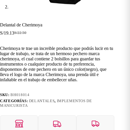
Delantal de Cherimoya
S/
19.13
S/
22.50
El
El
precio
precio
original
actual
Cherimoya te trae un increible producto que podrás lucir en tu
era:
es:
lugar de trabajo, se trata de un hermoso pechero marca
S/22.50.
S/19.13.
cherimoya, el cual contiene 2 bolsillos para guardar tus
instrumentos o cualquier producto de tu preferencia,
disponemos de este pechero en un único color(negro), que
lleva el logo de la marca Cherimoya, una prenda útil e
infaltable en el trabajo de embellecer uñas.
SKU:
BH018014
CATEGORÍAS:
DELANTALES
,
IMPLEMENTOS DE
MANICURISTA