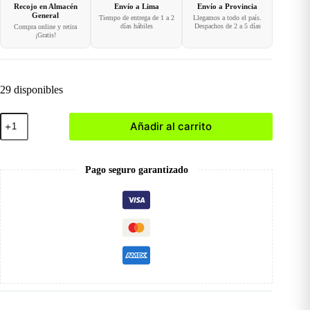
Recojo en Almacén
Envío a Lima
Envío a Provincia
General
Tiempo de entrega de 1 a 2
Llegamos a todo el país.
días hábiles
Despachos de 2 a 5 días
Compra online y retira
¡Gratis!
29 disponibles
Delantal
Añadir al carrito
de
Cherimoya
cantidad
Pago seguro garantizado