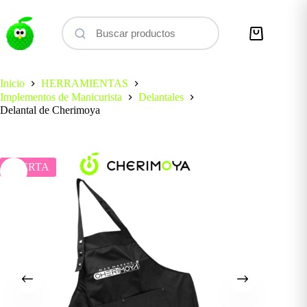
Saltar
al
contenido
Carro
de
compra
Inicio
HERRAMIENTAS
Implementos de Manicurista
Delantales
Delantal de Cherimoya
OFERTA