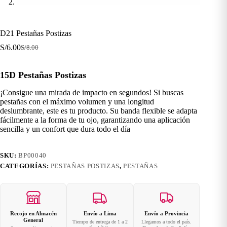
D21 Pestañas Postizas
S/
6.00
S/
8.00
El
El
precio
precio
original
actual
15D Pestañas Postizas
era:
es:
S/8.00.
S/6.00.
¡Consigue una mirada de impacto en segundos! Si buscas
pestañas con el máximo volumen y una longitud
deslumbrante, este es tu producto. Su banda flexible se adapta
fácilmente a la forma de tu ojo, garantizando una aplicación
sencilla y un confort que dura todo el día
SKU:
BP00040
CATEGORÍAS:
PESTAÑAS POSTIZAS
,
PESTAÑAS
Recojo en Almacén
Envío a Lima
Envío a Provincia
General
Tiempo de entrega de 1 a 2
Llegamos a todo el país.