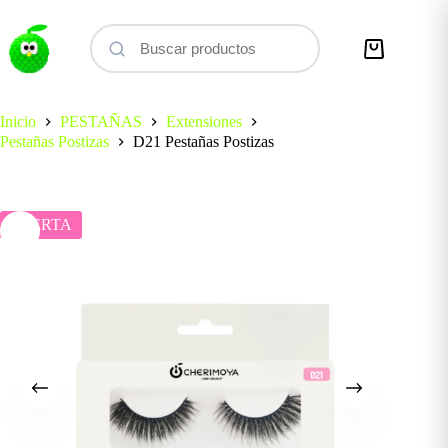
Saltar
al
contenido
Carro
de
compra
Inicio
PESTAÑAS
Extensiones
Pestañas Postizas
D21 Pestañas Postizas
OFERTA