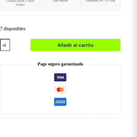
días hábiles
Despachos de 2 a 5 días
Compra online y retira
¡Gratis!
7 disponibles
D21
Añadir al carrito
Pestañas
Postizas
cantidad
Pago seguro garantizado