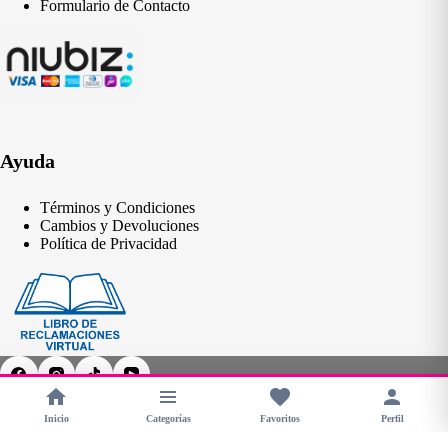
Formulario de Contacto
Ayuda
Términos y Condiciones
Cambios y Devoluciones
Política de Privacidad
Inicio
Categorías
Favoritos
Perfil
Copyright © 2026 - CHERIMOYA Perú