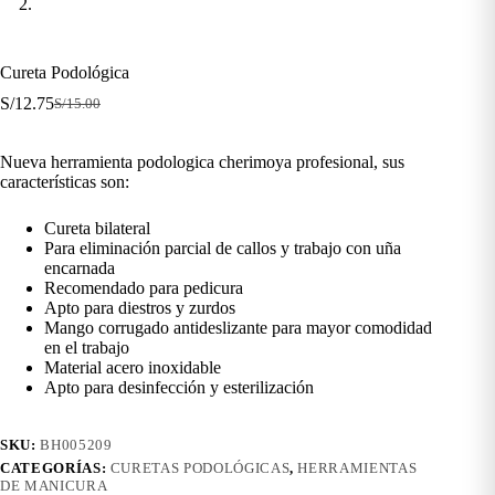
Cureta Podológica
S/
12.75
S/
15.00
El
El
precio
precio
original
actual
Nueva herramienta podologica cherimoya profesional, sus
era:
es:
características son:
S/15.00.
S/12.75.
Cureta bilateral
Para eliminación parcial de callos y trabajo con uña
encarnada
Recomendado para pedicura
Apto para diestros y zurdos
Mango corrugado antideslizante para mayor comodidad
en el trabajo
Material acero inoxidable
Apto para desinfección y esterilización
SKU:
BH005209
CATEGORÍAS:
CURETAS PODOLÓGICAS
,
HERRAMIENTAS
DE MANICURA