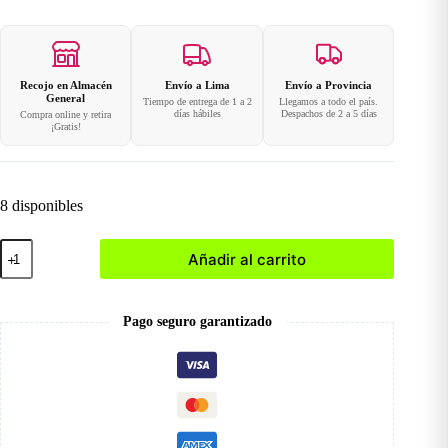
Recojo en Almacén
Envío a Lima
Envío a Provincia
General
Tiempo de entrega de 1 a 2
Llegamos a todo el país.
días hábiles
Despachos de 2 a 5 días
Compra online y retira
¡Gratis!
8 disponibles
Cureta
Añadir al carrito
Podológica
cantidad
Pago seguro garantizado