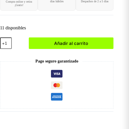
días hábiles
Despachos de 2 a 5 días
Compra online y retira
¡Gratis!
11 disponibles
Cosmetiquera
Añadir al carrito
Rosa
Diamante
cantidad
Pago seguro garantizado