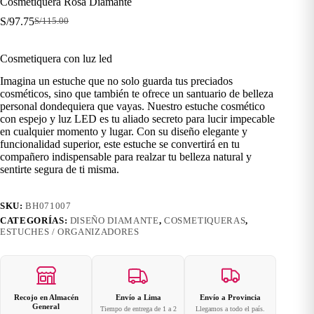
Cosmetiquera Rosa Diamante
S/
97.75
S/
115.00
El
El
precio
precio
original
actual
Cosmetiquera con luz led
era:
es:
S/115.00.
S/97.75.
Imagina un estuche que no solo guarda tus preciados
cosméticos, sino que también te ofrece un santuario de belleza
personal dondequiera que vayas. Nuestro estuche cosmético
con espejo y luz LED es tu aliado secreto para lucir impecable
en cualquier momento y lugar. Con su diseño elegante y
funcionalidad superior, este estuche se convertirá en tu
compañero indispensable para realzar tu belleza natural y
sentirte segura de ti misma.
SKU:
BH071007
CATEGORÍAS:
DISEÑO DIAMANTE
,
COSMETIQUERAS
,
ESTUCHES / ORGANIZADORES
Recojo en Almacén
Envío a Lima
Envío a Provincia
General
Tiempo de entrega de 1 a 2
Llegamos a todo el país.