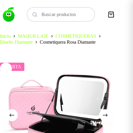
Saltar
al
contenido
Carro
de
compra
Inicio
MAQUILLAJE
COSMETIQUERAS
Diseño Diamante
Cosmetiquera Rosa Diamante
OFERTA