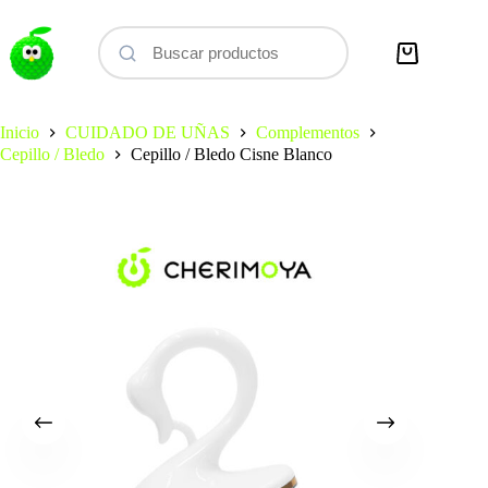
Saltar
al
contenido
Carro
de
compra
Inicio
CUIDADO DE UÑAS
Complementos
Cepillo / Bledo
Cepillo / Bledo Cisne Blanco