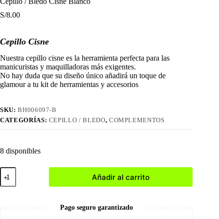
Cepillo / Bledo Cisne Blanco
S/
8.00
Cepillo Cisne
Nuestra cepillo cisne es la herramienta perfecta para las
manicuristas y maquilladoras más exigentes.
No hay duda que su diseño único añadirá un toque de
glamour a tu kit de herramientas y accesorios
SKU:
BH006097-B
CATEGORÍAS:
CEPILLO / BLEDO
,
COMPLEMENTOS
8 disponibles
Cepillo
Añadir al carrito
/
Bledo
Cisne
Blanco
Pago seguro garantizado
cantidad