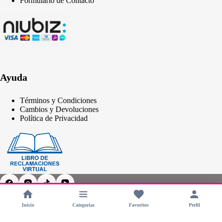
Formulario de Contacto
Ayuda
Términos y Condiciones
Cambios y Devoluciones
Política de Privacidad
Inicio
Categorías
Favoritos
Perfil
Copyright © 2026 - CHERIMOYA Perú