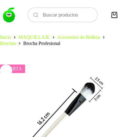
Saltar
al
contenido
Carro
de
compra
Inicio
MAQUILLAJE
Accesorios de Belleza
Brochas
Brocha Profesional
OFERTA