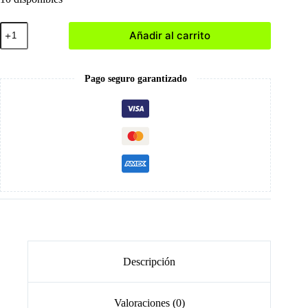
Brocha
Añadir al carrito
Profesional
cantidad
Pago seguro garantizado
Descripción
Valoraciones (0)