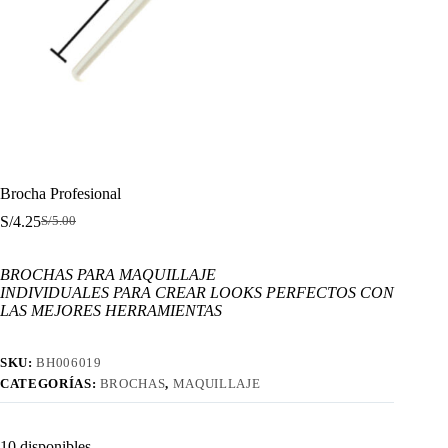
Brocha Profesional
S/
4.25
S/
5.00
El
El
precio
precio
original
actual
BROCHAS PARA MAQUILLAJE
era:
es:
INDIVIDUALES PARA CREAR
LOOKS PERFECTOS CON
S/5.00.
S/4.25.
LAS MEJORES HERRAMIENTAS
SKU:
BH006019
CATEGORÍAS:
BROCHAS
,
MAQUILLAJE
10 disponibles