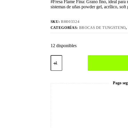
#Fresa Flame Fina: Grano fino, ideal para 
sistemas de uñas powder gel, acrílico, soft 
SKU:
BH003324
CATEGORÍAS:
BROCAS DE TUNGSTENO
,
12 disponibles
Broca
Flame
Fina
Tornasol
cantidad
Pago seg