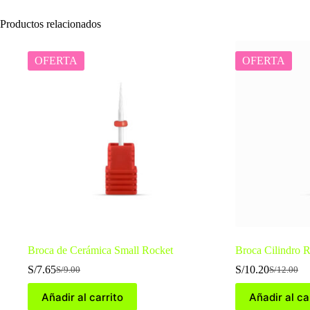
Productos relacionados
OFERTA
OFERTA
Broca de Cerámica Small Rocket
Broca Cilindro 
S/
7.65
S/
10.20
S/
9.00
S/
12.00
El
El
El
El
precio
precio
precio
precio
Añadir al carrito
Añadir al ca
original
actual
original
actual