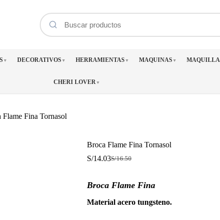
S
DECORATIVOS
HERRAMIENTAS
MAQUINAS
MAQUILLA
▼
▼
▼
▼
CHERI LOVER
▼
 Flame Fina Tornasol
Broca Flame Fina Tornasol
S/
14.03
S/
16.50
El
El
precio
precio
original
actual
Broca Flame Fina
era:
es:
S/16.50.
S/14.03.
Material acero tungsteno.