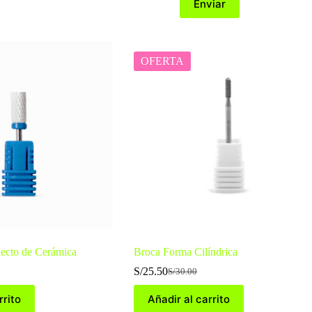
Enviar
OFERTA
Recto de Cerámica
Broca Forma Cilíndrica
S/
25.50
S/
30.00
El
El
precio
precio
rrito
Añadir al carrito
original
actual