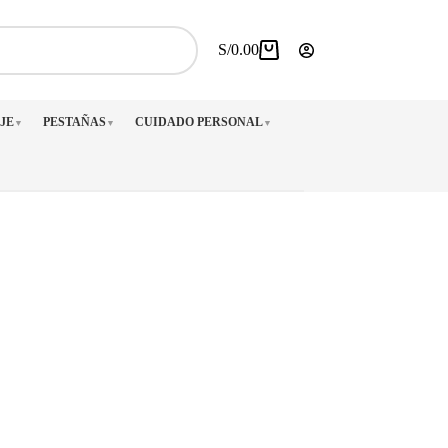
S/
0.00
Carro
de
compra
JE
PESTAÑAS
CUIDADO PERSONAL
▼
▼
▼