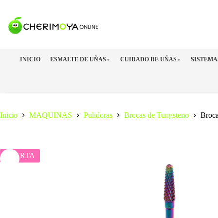
Saltar
al
contenido
INICIO
ESMALTE DE UÑAS
CUIDADO DE UÑAS
SISTEMA
▼
▼
Inicio
MAQUINAS
Pulidoras
Brocas de Tungsteno
Broca
OFERTA