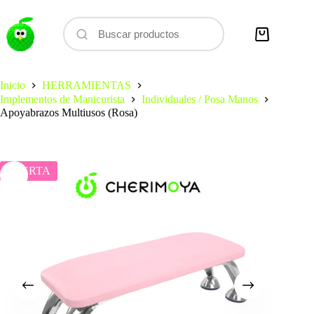
Saltar
al
contenido
Carro
de
compra
Inicio
HERRAMIENTAS
Implementos de Manicurista
Individuales / Posa Manos
Apoyabrazos Multiusos (Rosa)
OFERTA