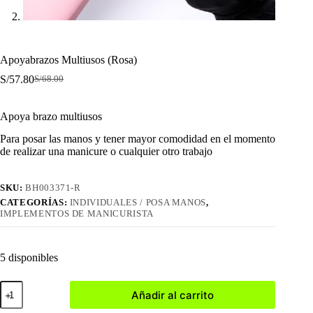
Apoyabrazos Multiusos (Rosa)
S/
57.80
S/
68.00
El
El
precio
precio
original
actual
Apoya brazo multiusos
era:
es:
S/68.00.
S/57.80.
Para posar las manos y tener mayor comodidad en el momento
de realizar una manicure o cualquier otro trabajo
SKU:
BH003371-R
CATEGORÍAS:
INDIVIDUALES / POSA MANOS
,
IMPLEMENTOS DE MANICURISTA
5 disponibles
Apoyabrazos
Añadir al carrito
Multiusos
(Rosa)