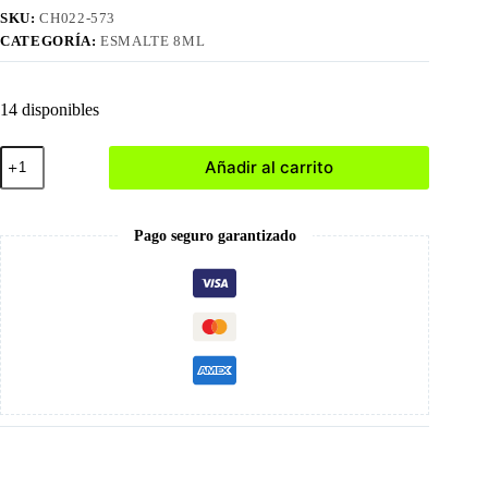
SKU:
CH022-573
CATEGORÍA:
ESMALTE 8ML
14 disponibles
573
Añadir al carrito
Esmalte
en
Gel
8ml
Pago seguro garantizado
cantidad