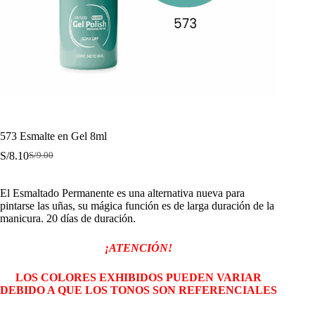
573 Esmalte en Gel 8ml
S/
8.10
S/
9.00
El
El
precio
precio
original
actual
El Esmaltado Permanente es una alternativa nueva para
era:
es:
pintarse las uñas, su mágica función es de larga duración de la
S/9.00.
S/8.10.
manicura. 20 días de duración.
¡ATENCIÓN!
LOS COLORES EXHIBIDOS PUEDEN VARIAR
DEBIDO A QUE LOS TONOS SON REFERENCIALES