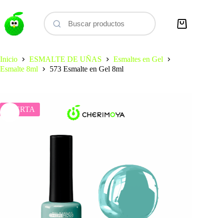
Saltar
al
contenido
Carro
de
compra
Inicio
ESMALTE DE UÑAS
Esmaltes en Gel
Esmalte 8ml
573 Esmalte en Gel 8ml
OFERTA