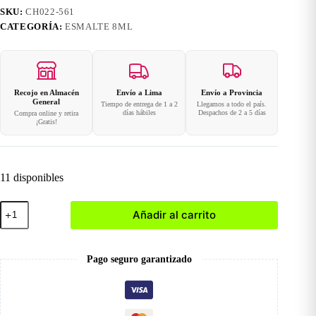
SKU:
CH022-561
CATEGORÍA:
ESMALTE 8ML
Recojo en Almacén
Envío a Lima
Envío a Provincia
General
Tiempo de entrega de 1 a 2
Llegamos a todo el país.
días hábiles
Despachos de 2 a 5 días
Compra online y retira
¡Gratis!
11 disponibles
561
Añadir al carrito
Esmalte
en
Gel
8ml
Pago seguro garantizado
cantidad