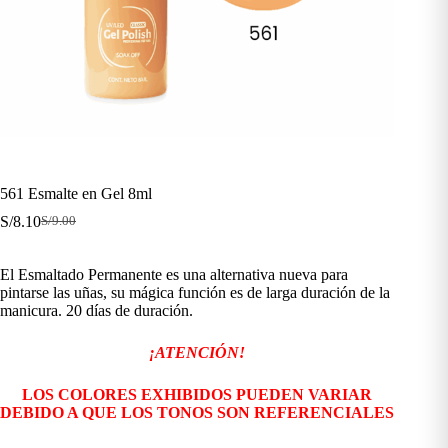
561 Esmalte en Gel 8ml
S/
8.10
S/
9.00
El
El
precio
precio
original
actual
El Esmaltado Permanente es una alternativa nueva para
era:
es:
pintarse las uñas, su mágica función es de larga duración de la
S/9.00.
S/8.10.
manicura. 20 días de duración.
¡ATENCIÓN!
LOS COLORES EXHIBIDOS PUEDEN VARIAR
DEBIDO A QUE LOS TONOS SON REFERENCIALES