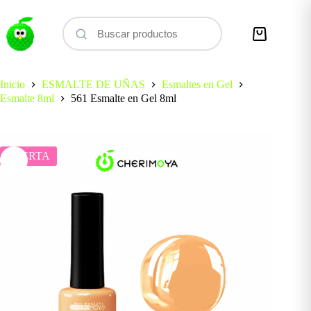
Saltar
al
contenido
Carro
de
compra
Inicio
ESMALTE DE UÑAS
Esmaltes en Gel
Esmalte 8ml
561 Esmalte en Gel 8ml
OFERTA