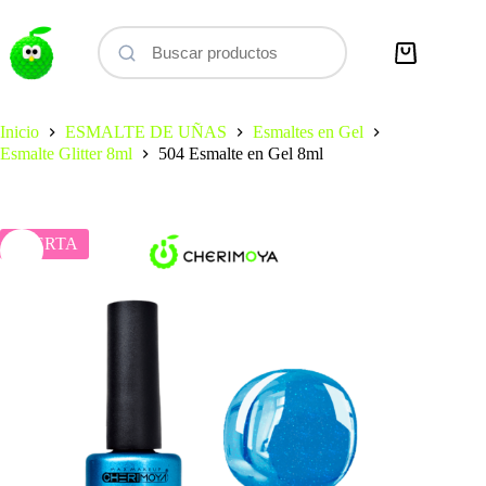
Saltar
al
contenido
Carro
de
compra
Inicio
ESMALTE DE UÑAS
Esmaltes en Gel
Esmalte Glitter 8ml
504 Esmalte en Gel 8ml
OFERTA