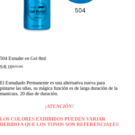
504 Esmalte en Gel 8ml
S/
8.10
S/
9.00
El
El
precio
precio
original
actual
El Esmaltado Permanente es una alternativa nueva para
era:
es:
pintarse las uñas, su mágica función es de larga duración de la
S/9.00.
S/8.10.
manicura. 20 días de duración.
¡ATENCIÓN!
LOS COLORES EXHIBIDOS PUEDEN VARIAR
DEBIDO A QUE LOS TONOS SON REFERENCIALES