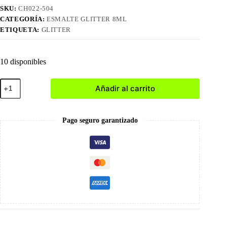
SKU:
CH022-504
CATEGORÍA:
ESMALTE GLITTER 8ML
ETIQUETA:
GLITTER
10 disponibles
504
Añadir al carrito
Esmalte
en
Gel
8ml
Pago seguro garantizado
cantidad