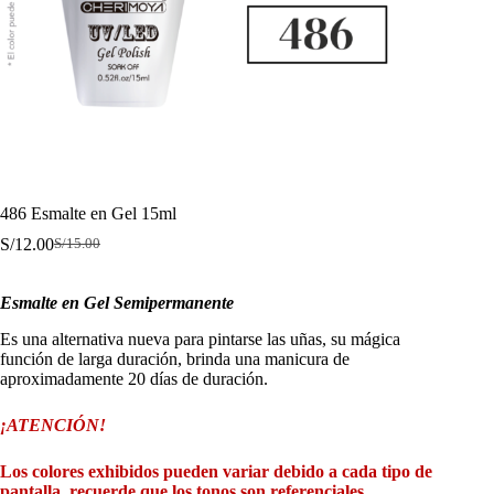
486 Esmalte en Gel 15ml
S/
12.00
S/
15.00
El
El
precio
precio
original
actual
Esmalte en Gel Semipermanente
era:
es:
S/15.00.
S/12.00.
Es una alternativa nueva para pintarse las uñas, su mágica
función de larga duración, brinda una manicura de
aproximadamente 20 días de duración.
¡ATENCIÓN!
Los colores exhibidos pueden variar debido a cada tipo de
pantalla, recuerde que los tonos son referenciales.