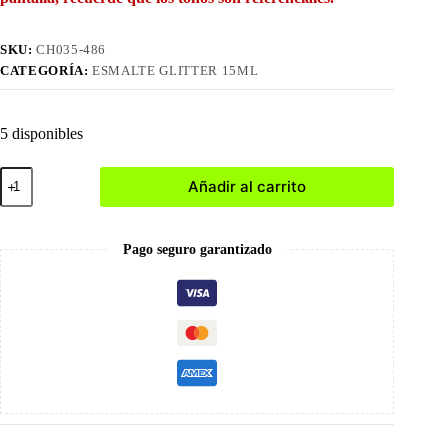
SKU:
CH035-486
CATEGORÍA:
ESMALTE GLITTER 15ML
5 disponibles
486
Añadir al carrito
Esmalte
en
Gel
15ml
Pago seguro garantizado
cantidad