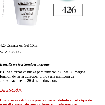
426 Esmalte en Gel 15ml
S/
12.00
S/
15.00
El
El
precio
precio
original
actual
Esmalte en Gel Semipermanente
era:
es:
S/15.00.
S/12.00.
Es una alternativa nueva para pintarse las uñas, su mágica
función de larga duración, brinda una manicura de
aproximadamente 20 días de duración.
¡ATENCIÓN!
Los colores exhibidos pueden variar debido a cada tipo de
pantalla, recuerde que los tonos son referenciales.