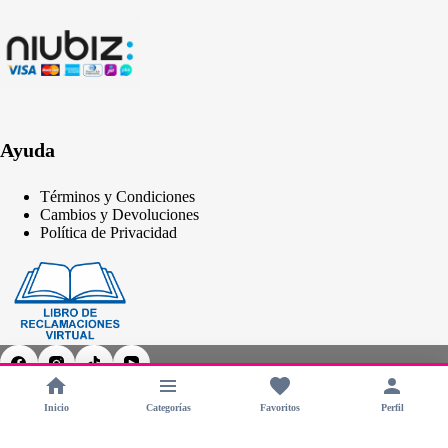
Ayuda
Términos y Condiciones
Cambios y Devoluciones
Política de Privacidad
Inicio
Categorías
Favoritos
Perfil
Copyright © 2026 - CHERIMOYA Perú