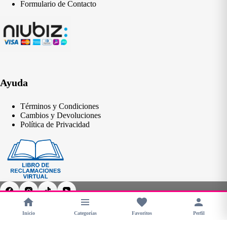
Formulario de Contacto
Ayuda
Términos y Condiciones
Cambios y Devoluciones
Política de Privacidad
Inicio
Categorías
Favoritos
Perfil
Copyright © 2026 - CHERIMOYA Perú