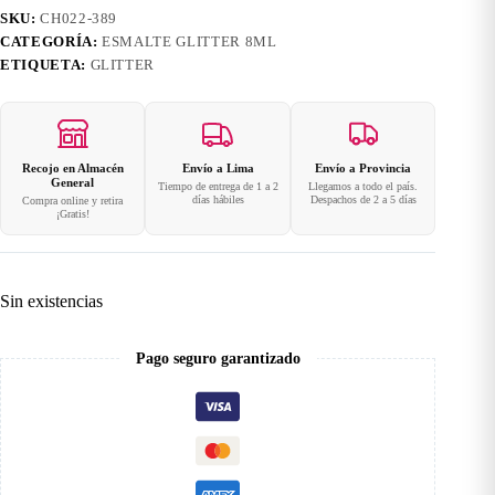
SKU:
CH022-389
CATEGORÍA:
ESMALTE GLITTER 8ML
ETIQUETA:
GLITTER
Recojo en Almacén
Envío a Lima
Envío a Provincia
General
Tiempo de entrega de 1 a 2
Llegamos a todo el país.
días hábiles
Despachos de 2 a 5 días
Compra online y retira
¡Gratis!
Sin existencias
Pago seguro garantizado