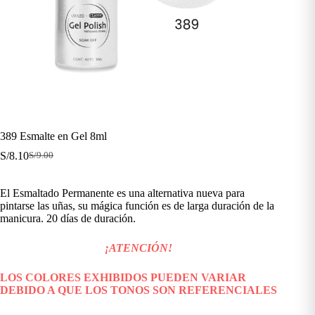
389 Esmalte en Gel 8ml
S/
8.10
S/
9.00
El
El
precio
precio
original
actual
El Esmaltado Permanente es una alternativa nueva para
era:
es:
pintarse las uñas, su mágica función es de larga duración de la
S/9.00.
S/8.10.
manicura. 20 días de duración.
¡ATENCIÓN!
LOS COLORES EXHIBIDOS PUEDEN VARIAR
DEBIDO A QUE LOS TONOS SON REFERENCIALES