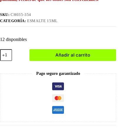
SKU:
CH035-354
CATEGORÍA:
ESMALTE 15ML
12 disponibles
354
Añadir al carrito
Esmalte
en
Gel
15ml
Pago seguro garantizado
cantidad