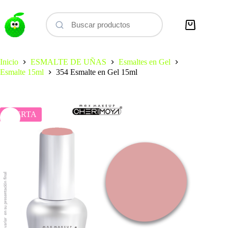
Saltar
al
contenido
Carro
de
compra
Inicio
ESMALTE DE UÑAS
Esmaltes en Gel
Esmalte 15ml
354 Esmalte en Gel 15ml
OFERTA