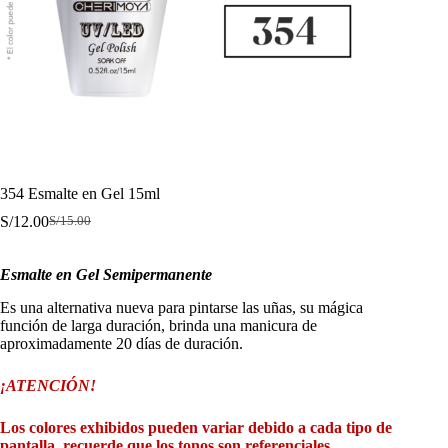
354 Esmalte en Gel 15ml
S/
12.00
S/
15.00
El
El
precio
precio
original
actual
Esmalte en Gel Semipermanente
era:
es:
S/15.00.
S/12.00.
Es una alternativa nueva para pintarse las uñas, su mágica
función de larga duración, brinda una manicura de
aproximadamente 20 días de duración.
¡ATENCIÓN!
Los colores exhibidos pueden variar debido a cada tipo de
pantalla, recuerde que los tonos son referenciales.