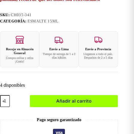
SKU:
CH035-341
CATEGORÍA:
ESMALTE 15ML
Recojo en Almacén
Envío a Lima
Envío a Provincia
General
Tiempo de entrega de 1 a 2
Llegamos a todo el país.
días hábiles
Despachos de 2 a 5 días
Compra online y retira
¡Gratis!
4 disponibles
341
Añadir al carrito
Esmalte
en
Gel
15ml
Pago seguro garantizado
cantidad