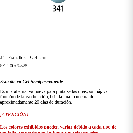
341 Esmalte en Gel 15ml
S/
12.00
S/
15.00
El
El
precio
precio
original
actual
Esmalte en Gel Semipermanente
era:
es:
S/15.00.
S/12.00.
Es una alternativa nueva para pintarse las uñas, su mágica
función de larga duración, brinda una manicura de
aproximadamente 20 días de duración.
¡ATENCIÓN!
Los colores exhibidos pueden variar debido a cada tipo de
pantalla, recuerde que los tonos son referenciales.