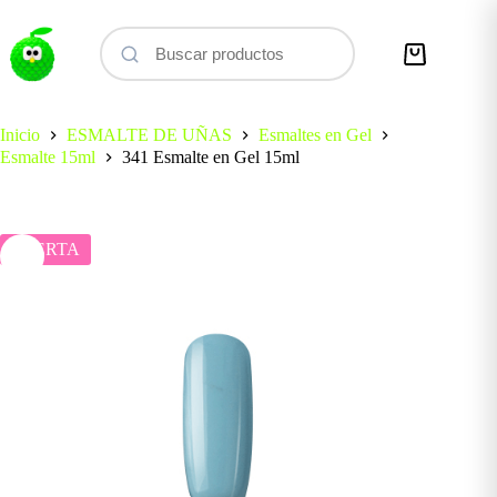
Saltar
al
contenido
Carro
de
compra
Inicio
ESMALTE DE UÑAS
Esmaltes en Gel
Esmalte 15ml
341 Esmalte en Gel 15ml
OFERTA