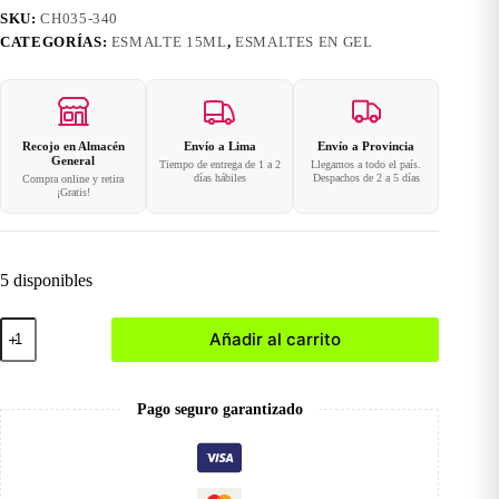
SKU:
CH035-340
CATEGORÍAS:
ESMALTE 15ML
,
ESMALTES EN GEL
Recojo en Almacén
Envío a Lima
Envío a Provincia
General
Tiempo de entrega de 1 a 2
Llegamos a todo el país.
días hábiles
Despachos de 2 a 5 días
Compra online y retira
¡Gratis!
5 disponibles
340
Añadir al carrito
Esmalte
en
Gel
15ml
Pago seguro garantizado
cantidad