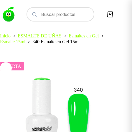
Saltar
al
contenido
Carro
de
compra
Inicio
ESMALTE DE UÑAS
Esmaltes en Gel
Esmalte 15ml
340 Esmalte en Gel 15ml
OFERTA