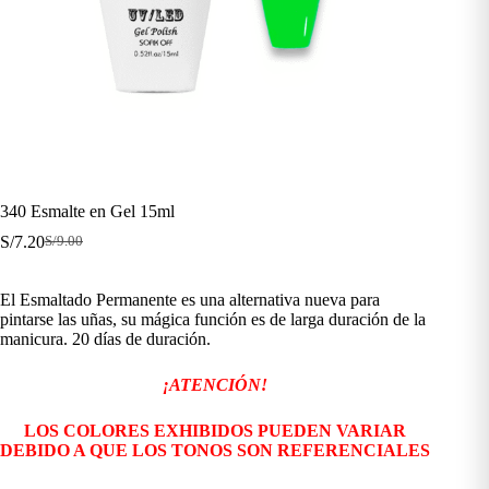
340 Esmalte en Gel 15ml
S/
7.20
S/
9.00
El
El
precio
precio
original
actual
El Esmaltado Permanente es una alternativa nueva para
era:
es:
pintarse las uñas, su mágica función es de larga duración de la
S/9.00.
S/7.20.
manicura. 20 días de duración.
¡ATENCIÓN!
LOS COLORES EXHIBIDOS PUEDEN VARIAR
DEBIDO A QUE LOS TONOS SON REFERENCIALES