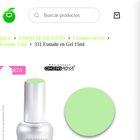
Saltar
al
contenido
Carro
de
compra
Inicio
ESMALTE DE UÑAS
Esmaltes en Gel
Esmalte 15ml
331 Esmalte en Gel 15ml
OFERTA