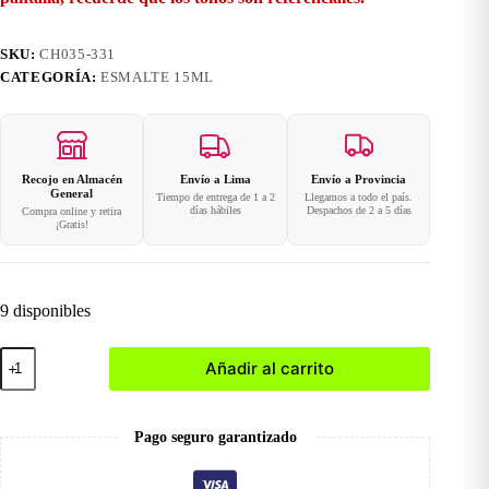
SKU:
CH035-331
CATEGORÍA:
ESMALTE 15ML
Recojo en Almacén
Envío a Lima
Envío a Provincia
General
Tiempo de entrega de 1 a 2
Llegamos a todo el país.
días hábiles
Despachos de 2 a 5 días
Compra online y retira
¡Gratis!
9 disponibles
331
Añadir al carrito
Esmalte
en
Gel
15ml
Pago seguro garantizado
cantidad