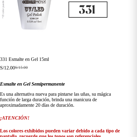
331 Esmalte en Gel 15ml
S/
12.00
S/
15.00
El
El
precio
precio
original
actual
Esmalte en Gel Semipermanente
era:
es:
S/15.00.
S/12.00.
Es una alternativa nueva para pintarse las uñas, su mágica
función de larga duración, brinda una manicura de
aproximadamente 20 días de duración.
¡ATENCIÓN!
Los colores exhibidos pueden variar debido a cada tipo de
pantalla, recuerde que los tonos son referenciales.