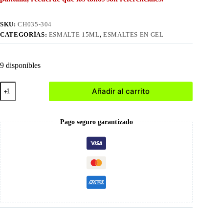
SKU:
CH035-304
CATEGORÍAS:
ESMALTE 15ML
,
ESMALTES EN GEL
9 disponibles
304
Añadir al carrito
Esmalte
en
Gel
15ml
Pago seguro garantizado
cantidad