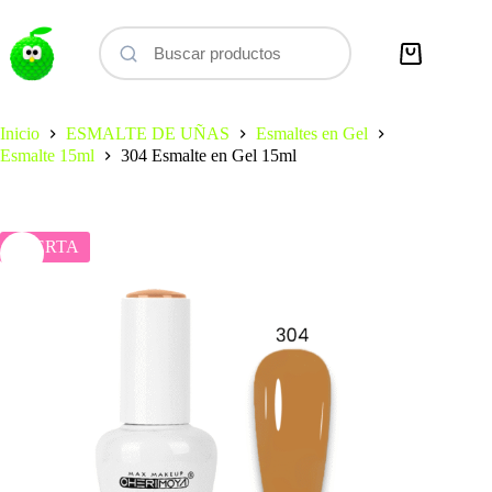
Saltar
al
contenido
Carro
de
compra
Inicio
ESMALTE DE UÑAS
Esmaltes en Gel
Esmalte 15ml
304 Esmalte en Gel 15ml
OFERTA