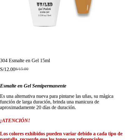
304 Esmalte en Gel 15ml
S/
12.00
S/
15.00
El
El
precio
precio
original
actual
Esmalte en Gel Semipermanente
era:
es:
S/15.00.
S/12.00.
Es una alternativa nueva para pintarse las uñas, su mágica
función de larga duración, brinda una manicura de
aproximadamente 20 días de duración.
¡ATENCIÓN!
Los colores exhibidos pueden variar debido a cada tipo de
pantalla, recuerde que los tonos son referenciales.