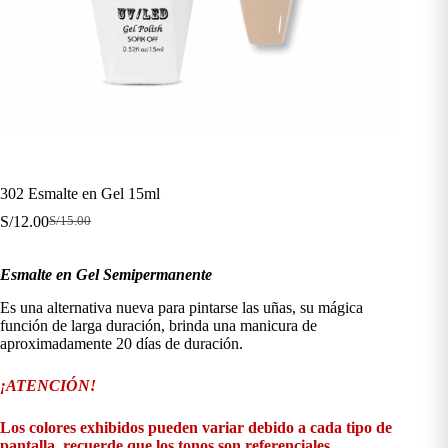
302 Esmalte en Gel 15ml
S/
12.00
S/
15.00
El
El
precio
precio
original
actual
Esmalte en Gel Semipermanente
era:
es:
S/15.00.
S/12.00.
Es una alternativa nueva para pintarse las uñas, su mágica
función de larga duración, brinda una manicura de
aproximadamente 20 días de duración.
¡ATENCIÓN!
Los colores exhibidos pueden variar debido a cada tipo de
pantalla, recuerde que los tonos son referenciales.