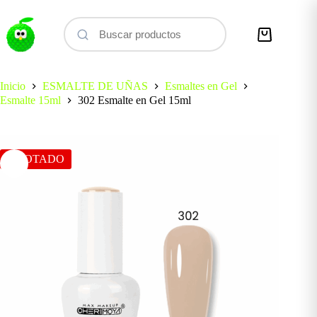
Saltar
al
contenido
Carro
de
compra
Inicio
ESMALTE DE UÑAS
Esmaltes en Gel
Esmalte 15ml
302 Esmalte en Gel 15ml
AGOTADO