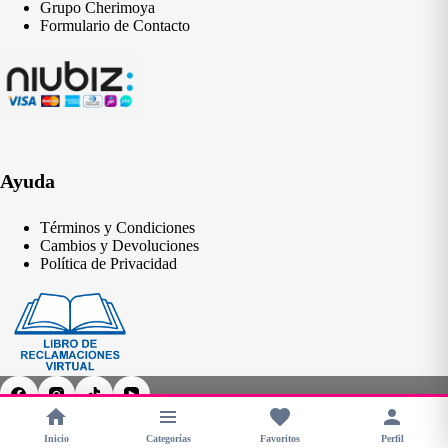
Grupo Cherimoya
Formulario de Contacto
Ayuda
Términos y Condiciones
Cambios y Devoluciones
Política de Privacidad
Inicio
Categorías
Favoritos
Perfil
Copyright © 2026 - CHERIMOYA Perú