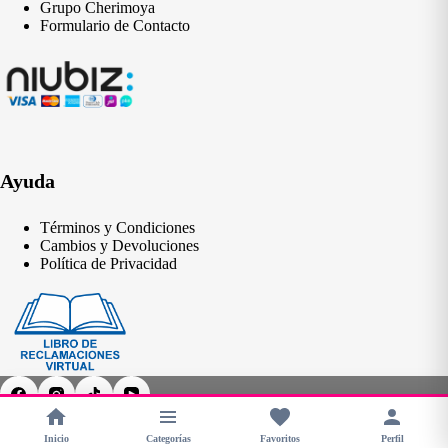
Grupo Cherimoya
Formulario de Contacto
Ayuda
Términos y Condiciones
Cambios y Devoluciones
Política de Privacidad
Inicio
Categorías
Favoritos
Perfil
Copyright © 2026 - CHERIMOYA Perú