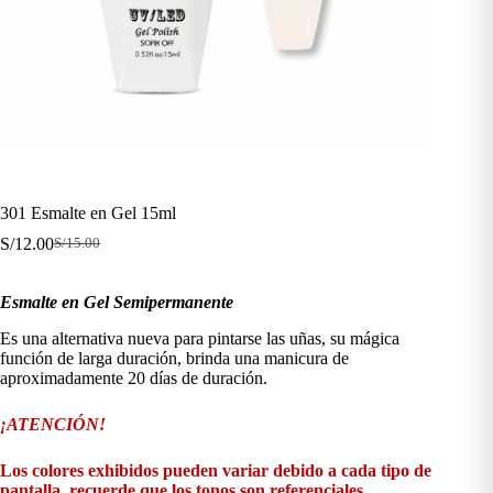
301 Esmalte en Gel 15ml
S/
12.00
S/
15.00
El
El
precio
precio
original
actual
Esmalte en Gel Semipermanente
era:
es:
S/15.00.
S/12.00.
Es una alternativa nueva para pintarse las uñas, su mágica
función de larga duración, brinda una manicura de
aproximadamente 20 días de duración.
¡ATENCIÓN!
Los colores exhibidos pueden variar debido a cada tipo de
pantalla, recuerde que los tonos son referenciales.