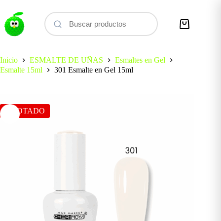
Saltar
al
contenido
Carro
de
compra
Inicio
ESMALTE DE UÑAS
Esmaltes en Gel
Esmalte 15ml
301 Esmalte en Gel 15ml
AGOTADO