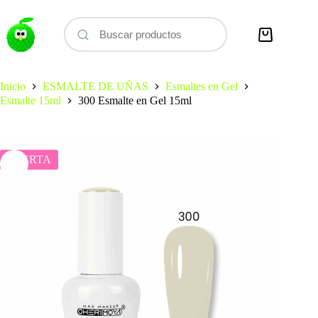
Saltar
al
contenido
Carro
de
compra
Inicio
ESMALTE DE UÑAS
Esmaltes en Gel
Esmalte 15ml
300 Esmalte en Gel 15ml
OFERTA