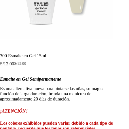
300 Esmalte en Gel 15ml
S/
12.00
S/
15.00
El
El
precio
precio
original
actual
Esmalte en Gel Semipermanente
era:
es:
S/15.00.
S/12.00.
Es una alternativa nueva para pintarse las uñas, su mágica
función de larga duración, brinda una manicura de
aproximadamente 20 días de duración.
¡ATENCIÓN!
Los colores exhibidos pueden variar debido a cada tipo de
pantalla, recuerde que los tonos son referenciales.