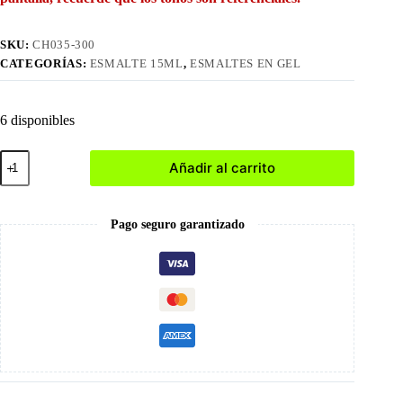
SKU:
CH035-300
CATEGORÍAS:
ESMALTE 15ML
,
ESMALTES EN GEL
6 disponibles
300
Añadir al carrito
Esmalte
en
Gel
15ml
Pago seguro garantizado
cantidad