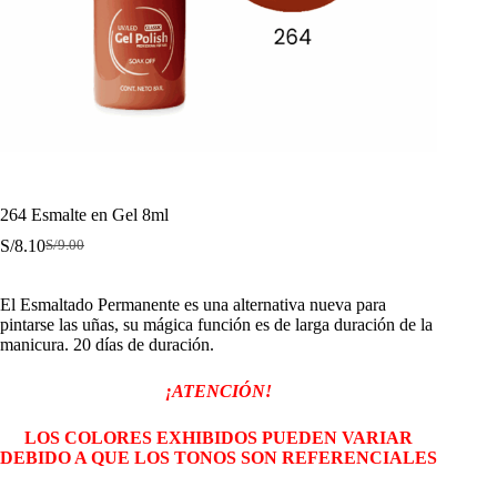
264 Esmalte en Gel 8ml
S/
8.10
S/
9.00
El
El
precio
precio
original
actual
El Esmaltado Permanente es una alternativa nueva para
era:
es:
pintarse las uñas, su mágica función es de larga duración de la
S/9.00.
S/8.10.
manicura. 20 días de duración.
¡ATENCIÓN!
LOS COLORES EXHIBIDOS PUEDEN VARIAR
DEBIDO A QUE LOS TONOS SON REFERENCIALES