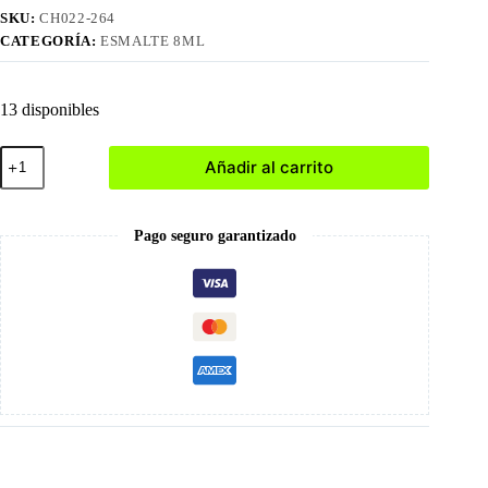
SKU:
CH022-264
CATEGORÍA:
ESMALTE 8ML
13 disponibles
264
Añadir al carrito
Esmalte
en
Gel
8ml
Pago seguro garantizado
cantidad