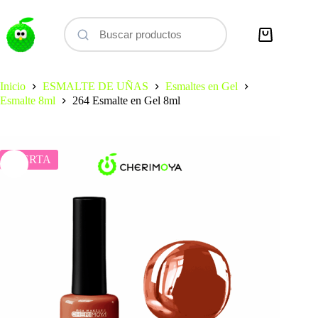
Saltar
al
contenido
Carro
de
compra
Inicio
ESMALTE DE UÑAS
Esmaltes en Gel
Esmalte 8ml
264 Esmalte en Gel 8ml
OFERTA