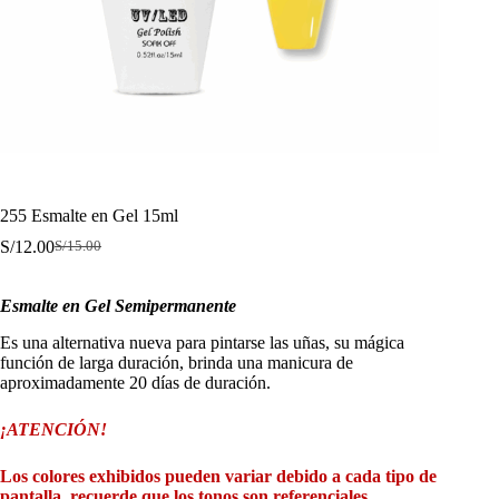
255 Esmalte en Gel 15ml
S/
12.00
S/
15.00
El
El
precio
precio
original
actual
Esmalte en Gel Semipermanente
era:
es:
S/15.00.
S/12.00.
Es una alternativa nueva para pintarse las uñas, su mágica
función de larga duración, brinda una manicura de
aproximadamente 20 días de duración.
¡ATENCIÓN!
Los colores exhibidos pueden variar debido a cada tipo de
pantalla, recuerde que los tonos son referenciales.