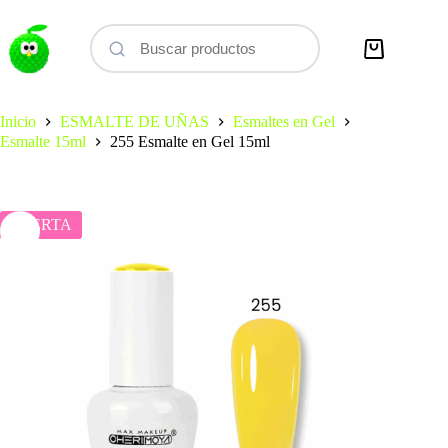
Saltar
al
contenido
Carro
de
compra
Inicio
ESMALTE DE UÑAS
Esmaltes en Gel
Esmalte 15ml
255 Esmalte en Gel 15ml
OFERTA