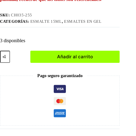
SKU:
CH035-255
CATEGORÍAS:
ESMALTE 15ML
,
ESMALTES EN GEL
3 disponibles
255
Añadir al carrito
Esmalte
en
Gel
15ml
Pago seguro garantizado
cantidad