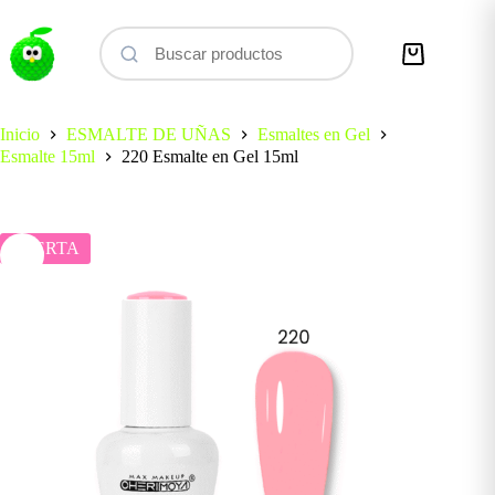
Saltar
al
contenido
Carro
de
compra
Inicio
ESMALTE DE UÑAS
Esmaltes en Gel
Esmalte 15ml
220 Esmalte en Gel 15ml
OFERTA