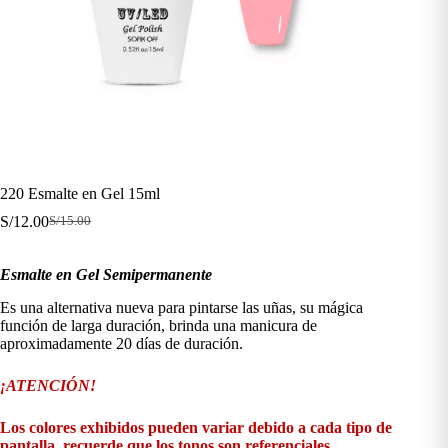
220 Esmalte en Gel 15ml
S/
12.00
S/
15.00
El
El
precio
precio
original
actual
Esmalte en Gel Semipermanente
era:
es:
S/15.00.
S/12.00.
Es una alternativa nueva para pintarse las uñas, su mágica
función de larga duración, brinda una manicura de
aproximadamente 20 días de duración.
¡ATENCIÓN!
Los colores exhibidos pueden variar debido a cada tipo de
pantalla, recuerde que los tonos son referenciales.