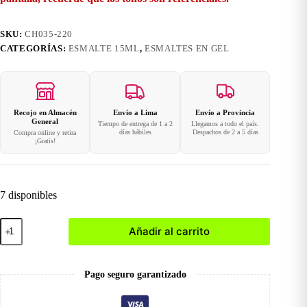
SKU:
CH035-220
CATEGORÍAS:
ESMALTE 15ML
,
ESMALTES EN GEL
Recojo en Almacén
Envío a Lima
Envío a Provincia
General
Tiempo de entrega de 1 a 2
Llegamos a todo el país.
días hábiles
Despachos de 2 a 5 días
Compra online y retira
¡Gratis!
7 disponibles
220
Añadir al carrito
Esmalte
en
Gel
15ml
Pago seguro garantizado
cantidad