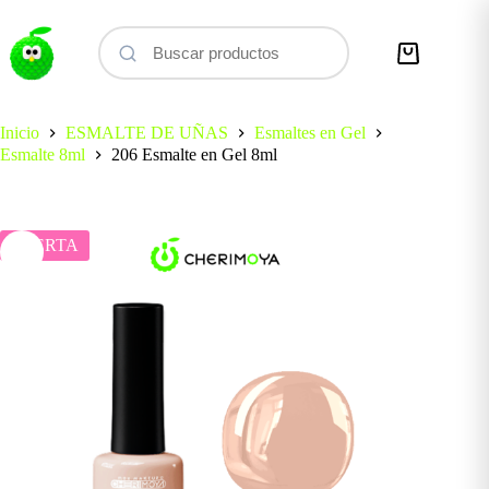
Saltar
al
contenido
Carro
de
compra
Inicio
ESMALTE DE UÑAS
Esmaltes en Gel
Esmalte 8ml
206 Esmalte en Gel 8ml
OFERTA