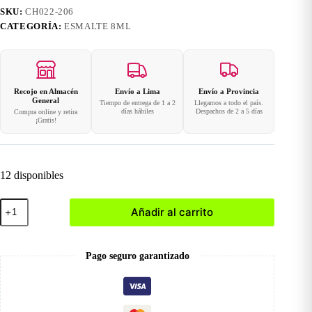
SKU:
CH022-206
CATEGORÍA:
ESMALTE 8ML
Recojo en Almacén
Envío a Lima
Envío a Provincia
General
Tiempo de entrega de 1 a 2
Llegamos a todo el país.
días hábiles
Despachos de 2 a 5 días
Compra online y retira
¡Gratis!
12 disponibles
206
Añadir al carrito
Esmalte
en
Gel
8ml
Pago seguro garantizado
cantidad