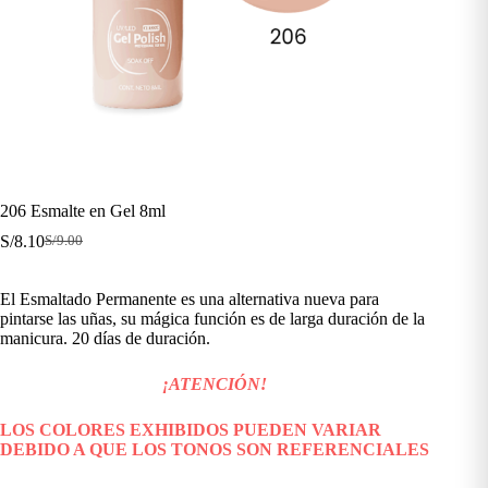
206 Esmalte en Gel 8ml
S/
8.10
S/
9.00
El
El
precio
precio
original
actual
El Esmaltado Permanente es una alternativa nueva para
era:
es:
pintarse las uñas, su mágica función es de larga duración de la
S/9.00.
S/8.10.
manicura. 20 días de duración.
¡ATENCIÓN!
LOS COLORES EXHIBIDOS PUEDEN VARIAR
DEBIDO A QUE LOS TONOS SON REFERENCIALES