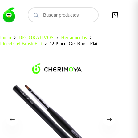
Saltar
al
contenido
Carro
de
compra
Inicio
DECORATIVOS
Herramientas
Pincel Gel Brush Flat
#2 Pincel Gel Brush Flat