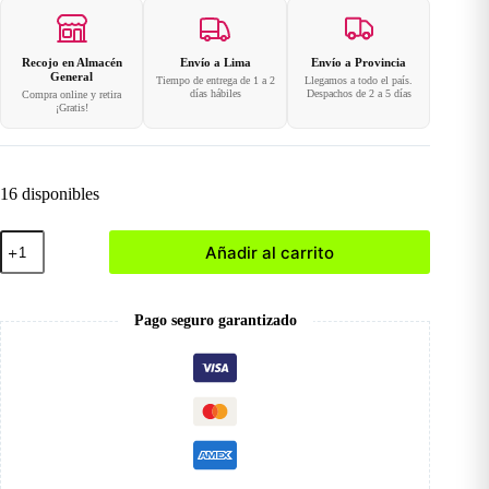
Recojo en Almacén
Envío a Lima
Envío a Provincia
General
Tiempo de entrega de 1 a 2
Llegamos a todo el país.
días hábiles
Despachos de 2 a 5 días
Compra online y retira
¡Gratis!
16 disponibles
#2
Añadir al carrito
Pincel
Gel
Brush
Flat
Pago seguro garantizado
cantidad