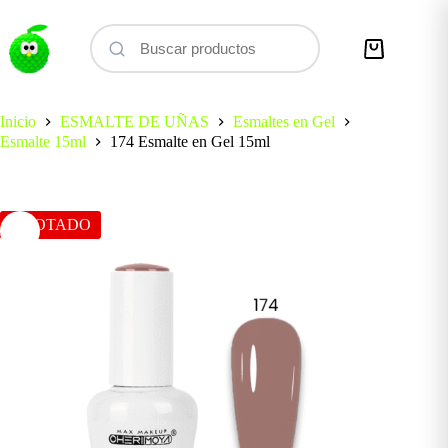
Saltar
al
contenido
Carro
de
compra
Inicio
ESMALTE DE UÑAS
Esmaltes en Gel
Esmalte 15ml
174 Esmalte en Gel 15ml
AGOTADO