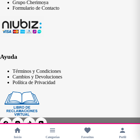
Grupo Cherimoya
Formulario de Contacto
Ayuda
Términos y Condiciones
Cambios y Devoluciones
Política de Privacidad
Inicio
Categorías
Favoritos
Perfil
Copyright © 2026 - CHERIMOYA Perú