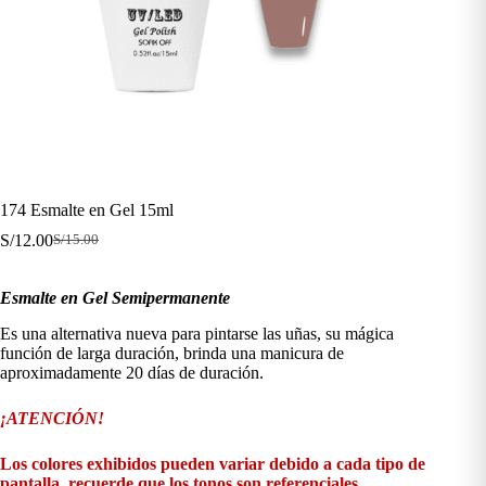
174 Esmalte en Gel 15ml
S/
12.00
S/
15.00
El
El
precio
precio
original
actual
Esmalte en Gel Semipermanente
era:
es:
S/15.00.
S/12.00.
Es una alternativa nueva para pintarse las uñas, su mágica
función de larga duración, brinda una manicura de
aproximadamente 20 días de duración.
¡ATENCIÓN!
Los colores exhibidos pueden variar debido a cada tipo de
pantalla, recuerde que los tonos son referenciales.