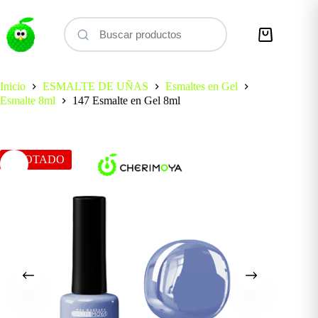
Saltar
al
contenido
Carro
de
compra
Inicio
ESMALTE DE UÑAS
Esmaltes en Gel
Esmalte 8ml
147 Esmalte en Gel 8ml
AGOTADO