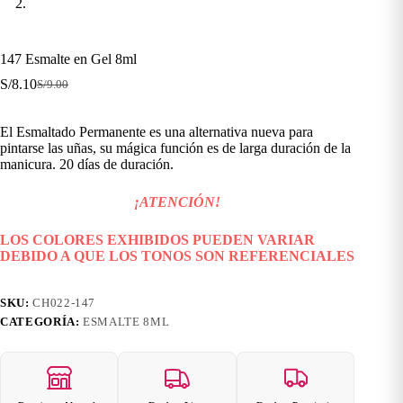
147 Esmalte en Gel 8ml
S/
8.10
S/
9.00
El
El
precio
precio
original
actual
El Esmaltado Permanente es una alternativa nueva para
era:
es:
pintarse las uñas, su mágica función es de larga duración de la
S/9.00.
S/8.10.
manicura. 20 días de duración.
¡ATENCIÓN!
LOS COLORES EXHIBIDOS PUEDEN VARIAR
DEBIDO A QUE LOS TONOS SON REFERENCIALES
SKU:
CH022-147
CATEGORÍA:
ESMALTE 8ML