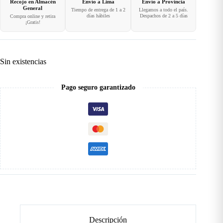
Recojo en Almacén
Envío a Lima
Envío a Provincia
General
Tiempo de entrega de 1 a 2
Llegamos a todo el país.
días hábiles
Despachos de 2 a 5 días
Compra online y retira
¡Gratis!
Sin existencias
Pago seguro garantizado
Descripción