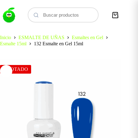
Saltar
al
contenido
Carro
de
compra
Inicio
ESMALTE DE UÑAS
Esmaltes en Gel
Esmalte 15ml
132 Esmalte en Gel 15ml
AGOTADO