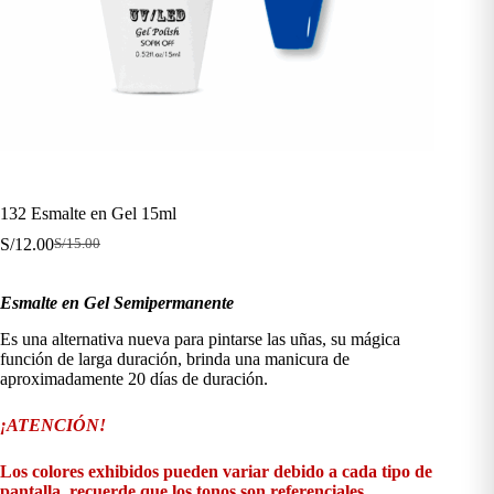
132 Esmalte en Gel 15ml
S/
12.00
S/
15.00
El
El
precio
precio
original
actual
Esmalte en Gel Semipermanente
era:
es:
S/15.00.
S/12.00.
Es una alternativa nueva para pintarse las uñas, su mágica
función de larga duración, brinda una manicura de
aproximadamente 20 días de duración.
¡ATENCIÓN!
Los colores exhibidos pueden variar debido a cada tipo de
pantalla, recuerde que los tonos son referenciales.