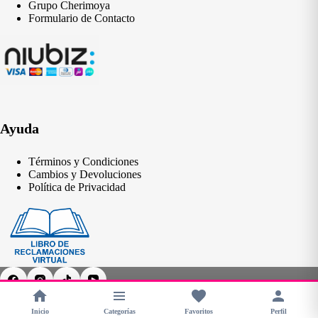
Grupo Cherimoya
Formulario de Contacto
Ayuda
Términos y Condiciones
Cambios y Devoluciones
Política de Privacidad
Inicio
Categorías
Favoritos
Perfil
Copyright © 2026 - CHERIMOYA Perú