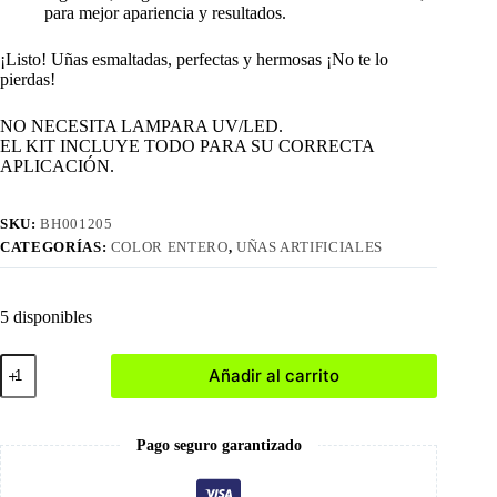
para mejor apariencia y resultados.
¡Listo! Uñas esmaltadas, perfectas y hermosas ¡No te lo
pierdas!
NO NECESITA LAMPARA UV/LED.
EL KIT INCLUYE TODO PARA SU CORRECTA
APLICACIÓN.
SKU:
BH001205
CATEGORÍAS:
COLOR ENTERO
,
UÑAS ARTIFICIALES
5 disponibles
1205
Añadir al carrito
Press
On
Nails
cantidad
Pago seguro garantizado