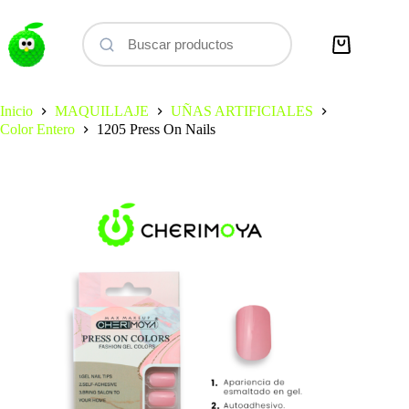
Saltar
al
contenido
Carro
de
compra
Inicio
MAQUILLAJE
UÑAS ARTIFICIALES
Color Entero
1205 Press On Nails