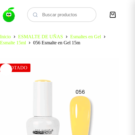
Saltar
al
contenido
Carro
de
compra
Inicio
ESMALTE DE UÑAS
Esmaltes en Gel
Esmalte 15ml
056 Esmalte en Gel 15m
AGOTADO