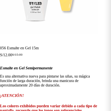
056 Esmalte en Gel 15m
S/
12.00
S/
15.00
El
El
precio
precio
original
actual
Esmalte en Gel Semipermanente
era:
es:
S/15.00.
S/12.00.
Es una alternativa nueva para pintarse las uñas, su mágica
función de larga duración, brinda una manicura de
aproximadamente 20 días de duración.
¡ATENCIÓN!
Los colores exhibidos pueden variar debido a cada tipo de
pantalla, recuerde que los tonos son referenciales.