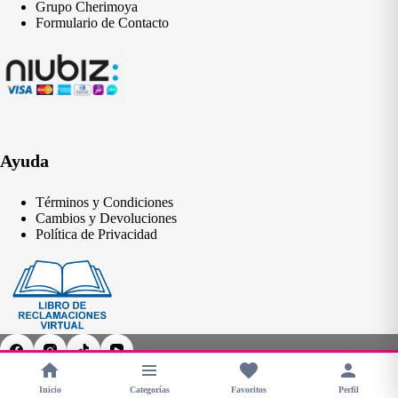
Grupo Cherimoya
Formulario de Contacto
Ayuda
Términos y Condiciones
Cambios y Devoluciones
Política de Privacidad
Inicio
Categorías
Favoritos
Perfil
Copyright © 2026 - CHERIMOYA Perú