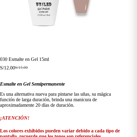
030 Esmalte en Gel 15ml
S/
12.00
S/
15.00
El
El
precio
precio
original
actual
Esmalte en Gel Semipermanente
era:
es:
S/15.00.
S/12.00.
Es una alternativa nueva para pintarse las uñas, su mágica
función de larga duración, brinda una manicura de
aproximadamente 20 días de duración.
¡ATENCIÓN!
Los colores exhibidos pueden variar debido a cada tipo de
pantalla, recuerde que los tonos son referenciales.