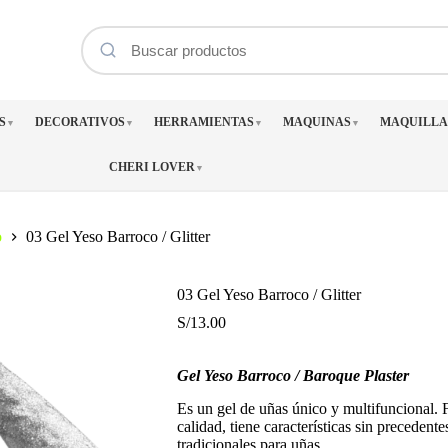
S
DECORATIVOS
HERRAMIENTAS
MAQUINAS
MAQUILLA
▼
▼
▼
▼
CHERI LOVER
▼
o
03 Gel Yeso Barroco / Glitter
03 Gel Yeso Barroco / Glitter
S/
13.00
Gel Yeso Barroco / Baroque Plaster
Es un gel de uñas único y multifuncional. 
calidad, tiene características sin preceden
tradicionales para uñas.