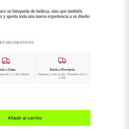
sface su búsqueda de belleza, sino que también
 y aporta toda una nueva experiencia a su diseño
ES DECORATIVOS
vío a Lima
Envío a Provincia
ega de 1 a 2 días hábiles
Llegamos a todo el país. Despachos de 2 a
5 días
Añadir al carrito