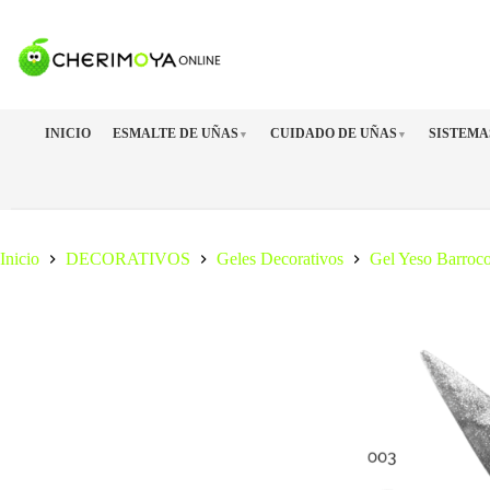
Saltar
al
contenido
INICIO
ESMALTE DE UÑAS
CUIDADO DE UÑAS
SISTEMA
▼
▼
Inicio
DECORATIVOS
Geles Decorativos
Gel Yeso Barroc