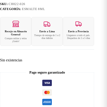
SKU:
CH022-026
CATEGORÍA:
ESMALTE 8ML
Recojo en Almacén
Envío a Lima
Envío a Provincia
General
Tiempo de entrega de 1 a 2
Llegamos a todo el país.
días hábiles
Despachos de 2 a 5 días
Compra online y retira
¡Gratis!
Sin existencias
Pago seguro garantizado