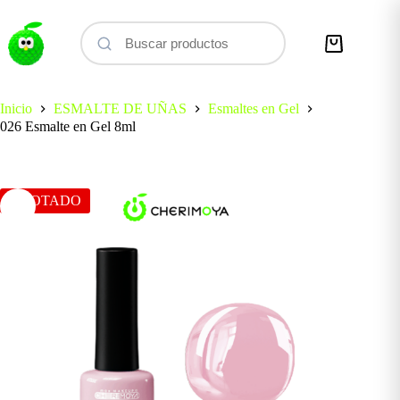
Saltar
al
contenido
Carro
de
compra
Inicio
ESMALTE DE UÑAS
Esmaltes en Gel
026 Esmalte en Gel 8ml
AGOTADO