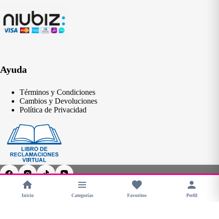
Ayuda
Términos y Condiciones
Cambios y Devoluciones
Política de Privacidad
Inicio
Categorías
Favoritos
Perfil
Copyright © 2026 - CHERIMOYA Perú