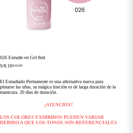
026 Esmalte en Gel 8ml
S/
8.10
S/
9.00
El
El
precio
precio
original
actual
El Esmaltado Permanente es una alternativa nueva para
era:
es:
pintarse las uñas, su mágica función es de larga duración de la
S/9.00.
S/8.10.
manicura. 20 días de duración.
¡ATENCIÓN!
LOS COLORES EXHIBIDOS PUEDEN VARIAR
DEBIDO A QUE LOS TONOS SON REFERENCIALES