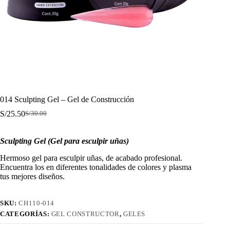
014 Sculpting Gel – Gel de Construcción
S/
25.50
S/
30.00
El
El
precio
precio
original
actual
Sculpting Gel (Gel para esculpir uñas)
era:
es:
S/30.00.
S/25.50.
Hermoso gel para esculpir uñas, de acabado profesional.
Encuentra los en diferentes tonalidades de colores y plasma
tus mejores diseños.
SKU:
CH110-014
CATEGORÍAS:
GEL CONSTRUCTOR
,
GELES