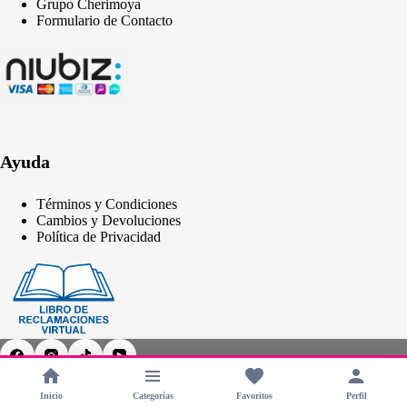
Grupo Cherimoya
Formulario de Contacto
Ayuda
Términos y Condiciones
Cambios y Devoluciones
Política de Privacidad
Inicio
Categorías
Favoritos
Perfil
Copyright © 2026 - CHERIMOYA Perú