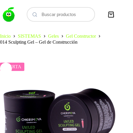
Saltar
al
contenido
Carro
de
compra
Inicio
SISTEMAS
Geles
Gel Constructor
014 Sculpting Gel – Gel de Construcción
OFERTA