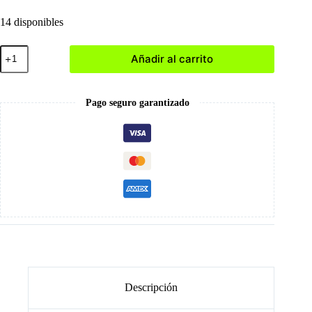
14 disponibles
014
Añadir al carrito
Sculpting
Gel
-
Gel
Pago seguro garantizado
de
Construcción
cantidad
Descripción