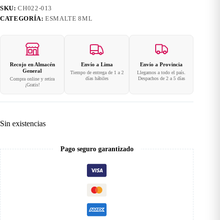
SKU:
CH022-013
CATEGORÍA:
ESMALTE 8ML
Recojo en Almacén
Envío a Lima
Envío a Provincia
General
Tiempo de entrega de 1 a 2
Llegamos a todo el país.
días hábiles
Despachos de 2 a 5 días
Compra online y retira
¡Gratis!
Sin existencias
Pago seguro garantizado