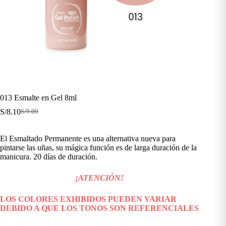
013 Esmalte en Gel 8ml
S/
8.10
S/
9.00
El
El
precio
precio
original
actual
El Esmaltado Permanente es una alternativa nueva para
era:
es:
pintarse las uñas, su mágica función es de larga duración de la
S/9.00.
S/8.10.
manicura. 20 días de duración.
¡ATENCIÓN!
LOS COLORES EXHIBIDOS PUEDEN VARIAR
DEBIDO A QUE LOS TONOS SON REFERENCIALES