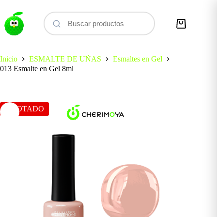
Saltar
al
contenido
Carro
de
compra
Inicio
ESMALTE DE UÑAS
Esmaltes en Gel
013 Esmalte en Gel 8ml
AGOTADO