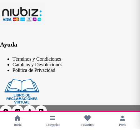
Ayuda
Términos y Condiciones
Cambios y Devoluciones
Política de Privacidad
Inicio
Categorías
Favoritos
Perfil
Copyright © 2026 - CHERIMOYA Perú